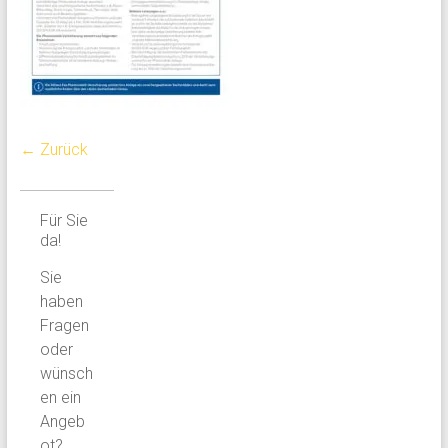
← Zurück
Für Sie
da!
Sie
haben
Fragen
oder
wünsch
en ein
Angeb
ot?