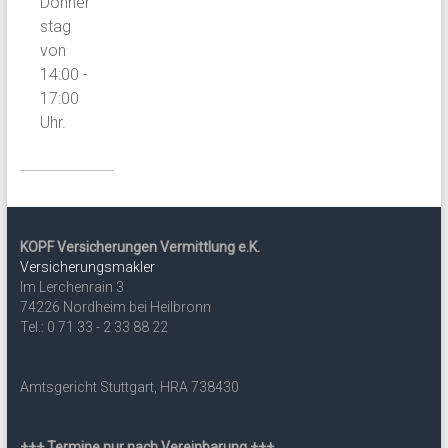
Donner
stag
von
14:00 -
17:00
Uhr.
KOPF Versicherungen Vermittlung e.K.
Versicherungsmakler
Im Lerchenrain 3
74226 Nordheim bei Heilbronn
Tel.: 0 71 33 - 2 33 88 22
Amtsgericht Stuttgart, HRA 738430
+++ Termine nur nach Vereinbarung +++