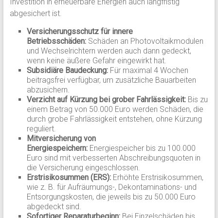
Investition in erneuerbare Energien auch langfristig
abgesichert ist.
Versicherungsschutz für innere
Betriebsschäden:
Schäden an Photovoltaikmodulen
und Wechselrichtern werden auch dann gedeckt,
wenn keine äußere Gefahr eingewirkt hat.
Subsidiäre Baudeckung:
Für maximal 4 Wochen
beitragsfrei verfügbar, um zusätzliche Bauarbeiten
abzusichern.
Verzicht auf Kürzung bei grober Fahrlässigkeit:
Bis zu
einem Betrag von 50.000 Euro werden Schäden, die
durch grobe Fahrlässigkeit entstehen, ohne Kürzung
reguliert.
Mitversicherung von
Energiespeichern:
Energiespeicher bis zu 100.000
Euro sind mit verbesserten Abschreibungsquoten in
die Versicherung eingeschlossen.
Erstrisikosummen (ERS):
Erhöhte Erstrisikosummen,
wie z. B. für Aufräumungs-, Dekontaminations- und
Entsorgungskosten, die jeweils bis zu 50.000 Euro
abgedeckt sind.
Sofortiger Reparaturbeginn:
Bei Einzelschäden bis